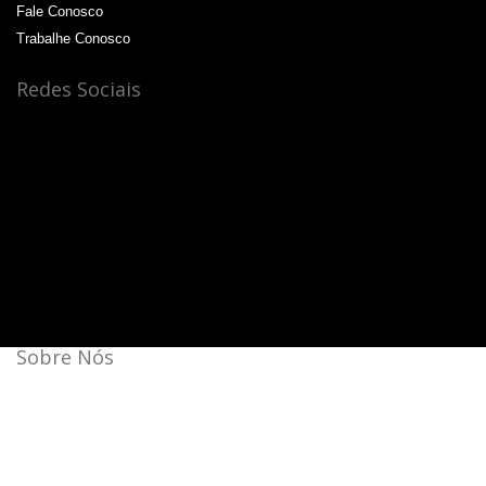
Fale Conosco
Trabalhe Conosco
Redes Sociais
Sobre Nós
Bateras Beat Music School, a escola de música que mais
cresce no Brasil.
Aqui a batida é mais forte!
44 unidades: 35 no Brasil, 08 na Itália e 01 na China.
Agende a sua aula cortesia!