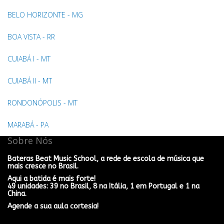
BELO HORIZONTE - MG
BOA VISTA - RR
CUIABÁ I - MT
CUIABÁ II - MT
RONDONÓPOLIS - MT
MARABÁ - PA
Sobre Nós
Bateras Beat Music School, a rede de escola de música que
mais cresce no Brasil.
Aqui a batida é mais forte!
49 unidades: 39 no Brasil, 8 na Itália, 1 em Portugal e 1 na
China.
Agende a sua aula cortesia!