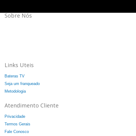
Sobre Nós
Bateras Beat Music School, a escola de música que mais
cresce no Brasil.
Aqui a batida é mais forte!
44 unidades: 35 no Brasil, 08 na Itália e 01 na China.
Agende a sua aula cortesia!
Links Uteis
Bateras TV
Seja um franqueado
Metodologia
Atendimento Cliente
Privacidade
Termos Gerais
Fale Conosco