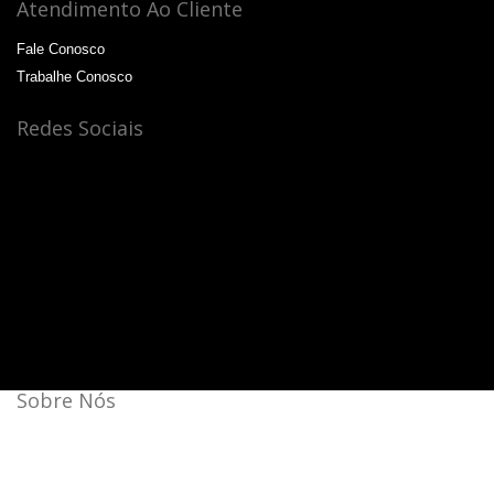
Atendimento Ao Cliente
Fale Conosco
Trabalhe Conosco
Redes Sociais
Sobre Nós
Bateras Beat Music School, a escola de música que mais
cresce no Brasil.
Aqui a batida é mais forte!