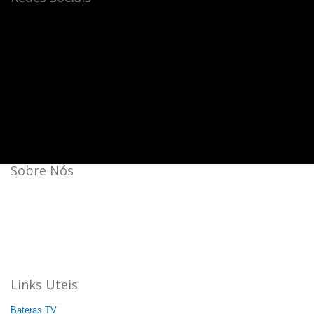
Sobre Nós
Bateras Beat Music School, a escola de música que mais
cresce no Brasil.
Aqui a batida é mais forte!
44 unidades: 35 no Brasil, 08 na Itália e 01 na China.
Agende a sua aula cortesia!
Links Uteis
Bateras TV