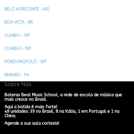
BELO HORIZONTE - MG
BOA VISTA - RR
CUIABÁ I - MT
CUIABÁ II - MT
RONDONÓPOLIS - MT
MARABÁ - PA
Sobre Nós
Bateras Beat Music School, a rede de escola de música que
mais cresce no Brasil.
Aqui a batida é mais forte!
49 unidades: 39 no Brasil, 8 na Itália, 1 em Portugal e 1 na
China.
Agende a sua aula cortesia!