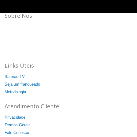
Sobre Nós
Bateras Beat Music School, a escola de música que mais
cresce no Brasil.
Aqui a batida é mais forte!
44 unidades: 35 no Brasil, 08 na Itália e 01 na China.
Agende a sua aula cortesia!
Links Uteis
Bateras TV
Seja um franqueado
Metodologia
Atendimento Cliente
Privacidade
Termos Gerais
Fale Conosco