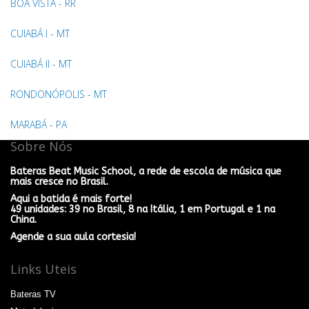
BOA VISTA - RR
CUIABÁ I - MT
CUIABÁ II - MT
RONDONÓPOLIS - MT
MARABÁ - PA
Sobre Nós
Bateras Beat Music School, a rede de escola de música que
mais cresce no Brasil.
Aqui a batida é mais forte!
49 unidades: 39 no Brasil, 8 na Itália, 1 em Portugal e 1 na
China.
Agende a sua aula cortesia!
Links Uteis
Bateras TV