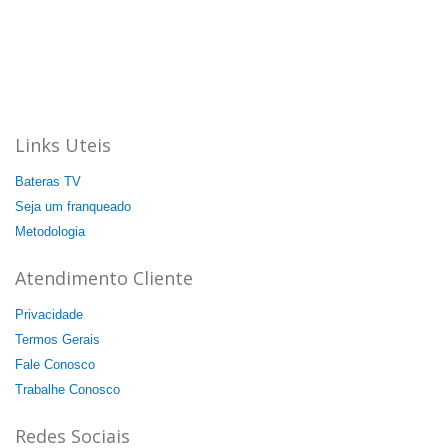
Bateras Beat Music School, a escola de música que mais
cresce no Brasil.
Aqui a batida é mais forte!
44 unidades: 35 no Brasil, 08 na Itália e 01 na China.
Agende a sua aula cortesia!
Links Uteis
Bateras TV
Seja um franqueado
Metodologia
Atendimento Cliente
Privacidade
Termos Gerais
Fale Conosco
Trabalhe Conosco
Redes Sociais