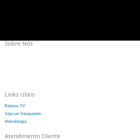
Sobre Nós
Bateras Beat Music School, a escola de música que mais
cresce no Brasil.
Aqui a batida é mais forte!
44 unidades: 35 no Brasil, 08 na Itália e 01 na China.
Agende a sua aula cortesia!
Links Uteis
Bateras TV
Seja um franqueado
Metodologia
Atendimento Cliente