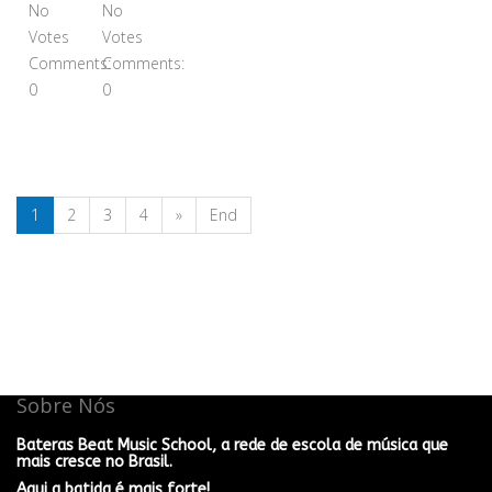
No
No
Votes
Votes
Comments:
Comments:
0
0
1
2
3
4
»
End
Sobre Nós
Bateras Beat Music School, a rede de escola de música que
mais cresce no Brasil.
Aqui a batida é mais forte!