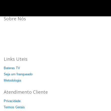
Sobre Nós
Bateras Beat Music School, a escola de música que mais
cresce no Brasil.
Aqui a batida é mais forte!
44 unidades: 35 no Brasil, 08 na Itália e 01 na China.
Agende a sua aula cortesia!
Links Uteis
Bateras TV
Seja um franqueado
Metodologia
Atendimento Cliente
Privacidade
Termos Gerais