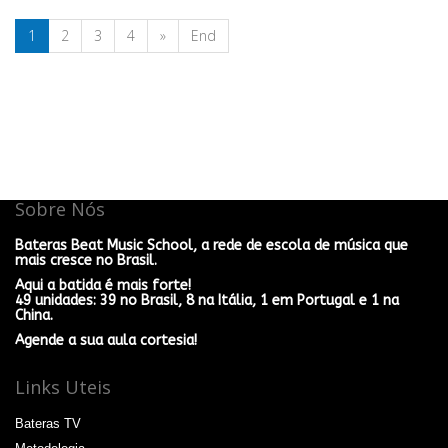
1
2
3
4
»
End
Sobre Nós
Bateras Beat Music School, a rede de escola de música que
mais cresce no Brasil.
Aqui a batida é mais forte!
49 unidades: 39 no Brasil, 8 na Itália, 1 em Portugal e 1 na
China.
Agende a sua aula cortesia!
Links Uteis
Bateras TV