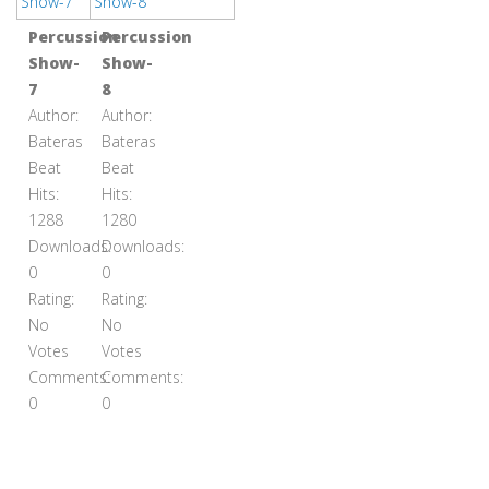
Percussion
Percussion
Show-
Show-
7
8
Author:
Author:
Bateras
Bateras
Beat
Beat
Hits:
Hits:
1288
1280
Downloads:
Downloads:
0
0
Rating:
Rating:
No
No
Votes
Votes
Comments:
Comments:
0
0