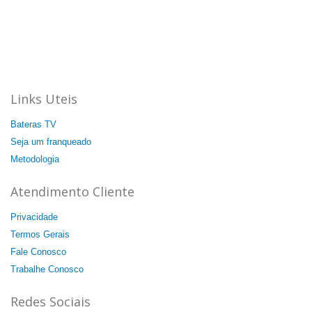
Bateras Beat Music School, a escola de música que mais
cresce no Brasil.
Aqui a batida é mais forte!
44 unidades: 35 no Brasil, 08 na Itália e 01 na China.
Agende a sua aula cortesia!
Links Uteis
Bateras TV
Seja um franqueado
Metodologia
Atendimento Cliente
Privacidade
Termos Gerais
Fale Conosco
Trabalhe Conosco
Redes Sociais